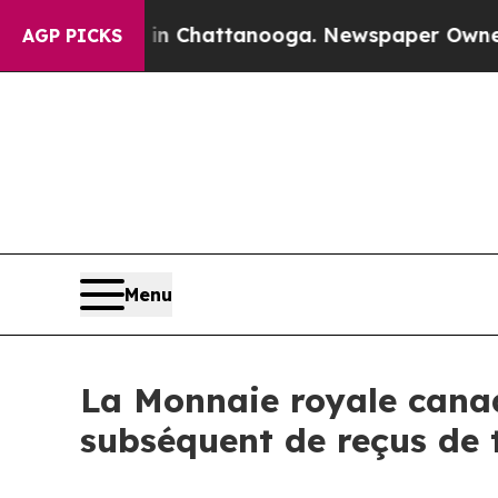
aos in Chattanooga. Newspaper Owner Calls the
AGP PICKS
Menu
La Monnaie royale canad
subséquent de reçus de t