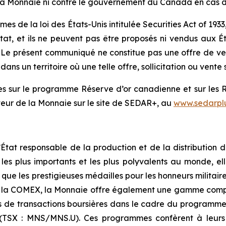
 la Monnaie ni contre le gouvernement du Canada en cas d
rmes de la loi des États-Unis intitulée
Securities Act of 1933
État, et ils ne peuvent pas être proposés ni vendus aux É
Le présent communiqué ne constitue pas une offre de vente 
ns un territoire où une telle offre, sollicitation ou vente s
 sur le programme Réserve d’or canadienne et sur les R
tteur de la Monnaie sur le site de SEDAR+, au
www.sedarpl
État responsable de la production et de la distribution 
 plus importants et les plus polyvalents au monde, ell
que les prestigieuses médailles pour les honneurs militaire
r la COMEX, la Monnaie offre également une gamme complèt
s de transactions boursières dans le cadre du programm
SX : MNS/MNS.U). Ces programmes confèrent à leurs po