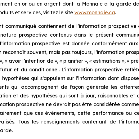
ement en or ou en argent dont la Monnaie a la garde dans
its et services, visitez le site
www.monnaie.ca
.
nt communiqué contiennent de l’information prospective 
 nature prospective contenus dans le présent communi
l’information prospective est donnée conformément aux r
reconnaît souvent, mais pas toujours, l’information prosp
», « avoir l’intention de », « planifier », « estimations », « pr
futur et du conditionnel. L’information prospective reflèt
hypothèses qui s’appuient sur l’information dont dispose
rents qui accompagnent de façon générale les attentes
mation et des hypothèses qui sont à jour, raisonnables et
information prospective ne devrait pas être considérée co
ssairement que ces événements, cette performance ou ces 
lisés. Tous les renseignements contenant de l’informa
garde.