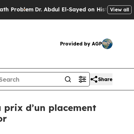
em
Dr. Abdul El-Sayed on Historic Michigan Win: “
View all
Provided by AGP
Share
 prix d’un placement
or