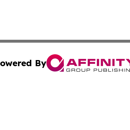
owered By
ubmit Press Release
Terms & Conditions
Copyright/DMCA
Inc. dba Affinity Group Publishing & Industry Times Anguil
Cookie Settings / Your Privacy Choices