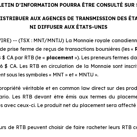
LETIN D’INFORMATION POURRA ÊTRE CONSULTÉ SUR
DISTRIBUER AUX AGENCES DE TRANSMISSION DES ÉT
NI DIFFUSER AUX ÉTATS-UNIS
RE) -- (TSX : MNT/MNT.U) La Monnaie royale canadienn
de prise ferme de reçus de transactions boursières (les «
 $ CA par RTB (le «
placement
»). Les preneurs fermes d
6 $ CA. Les RTB en circulation de la Monnaie sont inscri
t sous les symboles « MNT » et « MNT.U ».
ropriété véritable et en common law direct sur des produ
tario. Les RTB devant être émis aux termes du placem
s avec ceux-ci. Le produit net du placement sera affecté 
teurs de RTB peuvent choisir de faire racheter leurs RTB 