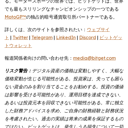
る。モータースポーツの世界では、ビットゲットは、世界
でも最もスリリングなチャンピオンシップの一つである
MotoGP™
の独占的暗号通貨取引所パートナーである。
詳しくは、次のサイトを参照されたい：
ウェブサイ
ト
|
Twitter
|
Telegram
|
LinkedIn
|
Discord
|
ビットゲッ
トウォレット
報道関係者向けの問い合わせ先：
media@bitget.com
リスク警告：
デジタル資産の価格は変動しやすく、大幅な
価格変動が生じる可能性がある。投資家は、失っても困ら
ない資金のみを割り当てることをお勧めする。投資の価値
は影響を受ける可能性があり、運用目標を達成できない、
あるいは投資元本を回収できない可能性がある。常に独立
した財務アドバイスを求め、ご自身の財務経験と財務状況
を考慮されたい。過去の実績は将来の成果を保証するもの
ではない。ビットゲットは、発生しうる損失について一切