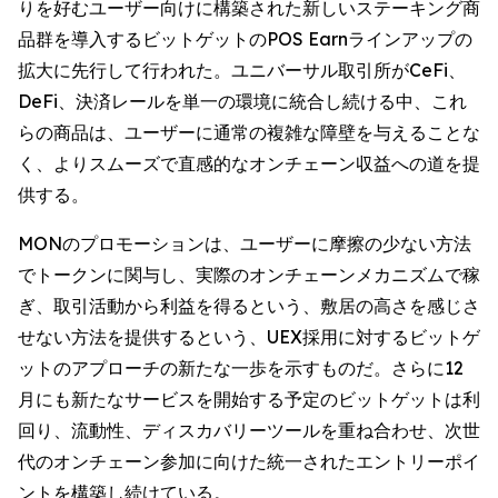
りを好むユーザー向けに構築された新しいステーキング商
品群を導入するビットゲットのPOS Earnラインアップの
拡大に先行して行われた。ユニバーサル取引所がCeFi、
DeFi、決済レールを単一の環境に統合し続ける中、これ
らの商品は、ユーザーに通常の複雑な障壁を与えることな
く、よりスムーズで直感的なオンチェーン収益への道を提
供する。
MONのプロモーションは、ユーザーに摩擦の少ない方法
でトークンに関与し、実際のオンチェーンメカニズムで稼
ぎ、取引活動から利益を得るという、敷居の高さを感じさ
せない方法を提供するという、UEX採用に対するビットゲ
ットのアプローチの新たな一歩を示すものだ。さらに12
月にも新たなサービスを開始する予定のビットゲットは利
回り、流動性、ディスカバリーツールを重ね合わせ、次世
代のオンチェーン参加に向けた統一されたエントリーポイ
ントを構築し続けている。