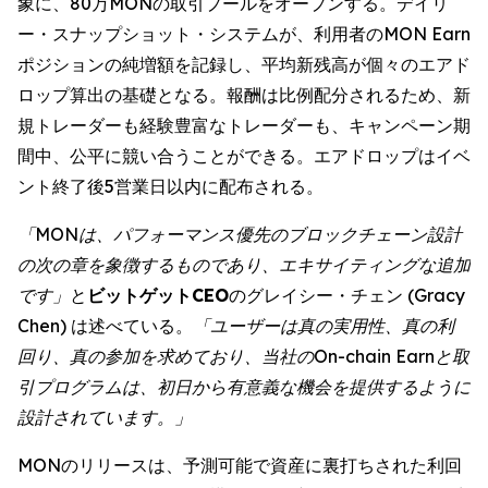
象に、80万MONの取引プールをオープンする。デイリ
ー・スナップショット・システムが、利用者のMON Earn
ポジションの純増額を記録し、平均新残高が個々のエアド
ロップ算出の基礎となる。報酬は比例配分されるため、新
規トレーダーも経験豊富なトレーダーも、キャンペーン期
間中、公平に競い合うことができる。エアドロップはイベ
ント終了後5営業日以内に配布される。
「MONは、パフォーマンス優先のブロックチェーン設計
の次の章を象徴するものであり、エキサイティングな追加
です」
と
ビットゲットCEO
のグレイシー・チェン (Gracy
Chen) は述べている。
「ユーザーは真の実用性、真の利
回り、真の参加を求めており、当社のOn-chain Earnと取
引プログラムは、初日から有意義な機会を提供するように
設計されています。」
MONのリリースは、予測可能で資産に裏打ちされた利回