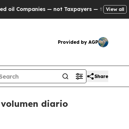
mpanies — not Taxpayers — the Chance to Cash in
View all
Provided by AGP
Share
n volumen diario