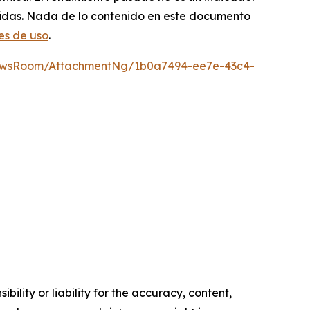
rridas. Nada de lo contenido en este documento
es de uso
.
ewsRoom/AttachmentNg/1b0a7494-ee7e-43c4-
ility or liability for the accuracy, content,