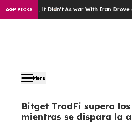
l, it Didn’t
As war With Iran Drove oil Prices 
AGP PICKS
Menu
Bitget TradFi supera los
mientras se dispara la a