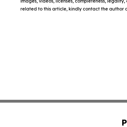
images, videos, licenses, completeness, legality, o
related to this article, kindly contact the author
P