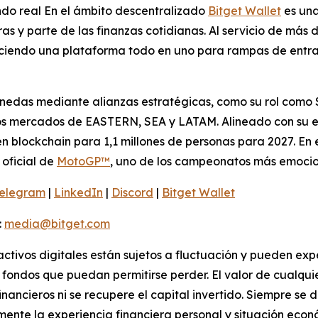
do real En el ámbito descentralizado
Bitget Wallet
es una
s y parte de las finanzas cotidianas. Al servicio de más d
reciendo una plataforma todo en uno para rampas de entra
nedas mediante alianzas estratégicas, como su rol como 
los mercados de EASTERN, SEA y LATAM. Alineado con su e
 blockchain para 1,1 millones de personas para 2027. En 
oficial de
MotoGP™
, uno de los campeonatos más emoci
elegram
|
LinkedIn
|
Discord
|
Bitget Wallet
:
media@bitget.com
activos digitales están sujetos a fluctuación y pueden exp
fondos que puedan permitirse perder. El valor de cualquie
financieros ni se recupere el capital invertido. Siempre s
ente la experiencia financiera personal y situación econ